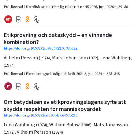
Publicerad i
Nordisk socialrättslig tidskrift nr 45.2026
,
juni 2026
s. 39–58
Etikprövning och dataskydd – en vinnande
kombination?
https://doi.org/10.53292/b97c6722.0c383d2a
Vilhelm Persson
,
Mats Johansson
,
Lena Wahlberg
(1974)
(1972)
(1974)
Publicerad i
Förvaltningsrättslig tidskrift 2024 3
,
juli 2024
s. 325–348
Om betydelsen av etikprövningslagens syfte att
skydda respekten för människovärdet
https://doi.org/10.53292/afc00bb7.6453b210
Lena Wahlberg
,
William Bülow
,
Mats Johansson
(1974)
(1986)
,
Vilhelm Persson
(1972)
(1974)