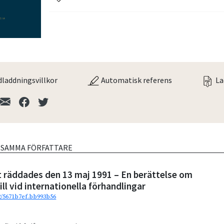
laddningsvillkor
Automatisk referens
La
V SAMMA FÖRFATTARE
t räddades den 13 maj 1991 – En berättelse om
ill vid internationella förhandlingar
92/5671b7ef.bb993b56