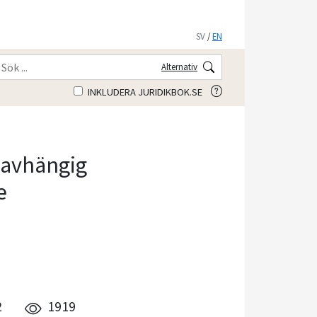
SV
/
EN
Alternativ
INKLUDERA JURIDIKBOK.SE
oavhängig
e
8
2
1919