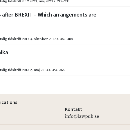
slig tidskrift nr 2 2023
,
maj 2023
s. 219–230
s after BREXIT – Which arrangements are
slig tidskrift 2017 3
,
oktober 2017
s. 469–488
nika
slig tidskrift 2013 2
,
maj 2013
s. 354–366
lications
Kontakt
info@lawpub.se