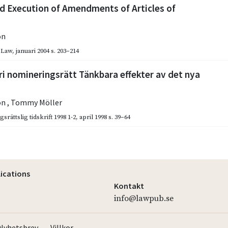
d Execution of Amendments of Articles of
on
 Law
,
januari 2004
s. 203–214
ri nomineringsrätt Tänkbara effekter av det nya
on
,
Tommy Möller
srättslig tidskrift 1998 1-2
,
april 1998
s. 39–64
lications
Kontakt
info@lawpub.se
Nyhetsbrev
Villkor