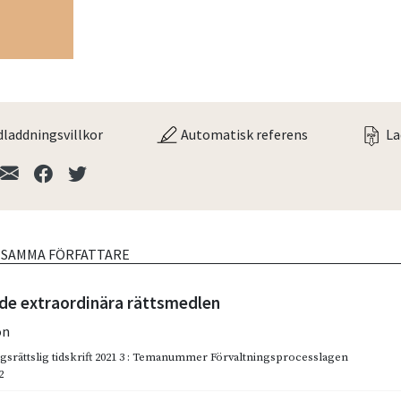
laddningsvillkor
Automatisk referens
La
V SAMMA FÖRFATTARE
de extraordinära rättsmedlen
on
ngsrättslig tidskrift 2021 3 : Temanummer Förvaltningsprocesslagen
2