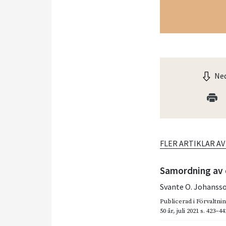
Ned
FLER ARTIKLAR A
Samordning av 
Svante O. Johanss
Publicerad i
Förvaltni
50 år
,
juli 2021
s. 423–44