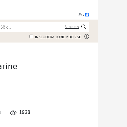
SV
/
EN
Alternativ
INKLUDERA JURIDIKBOK.SE
arine
8
1938