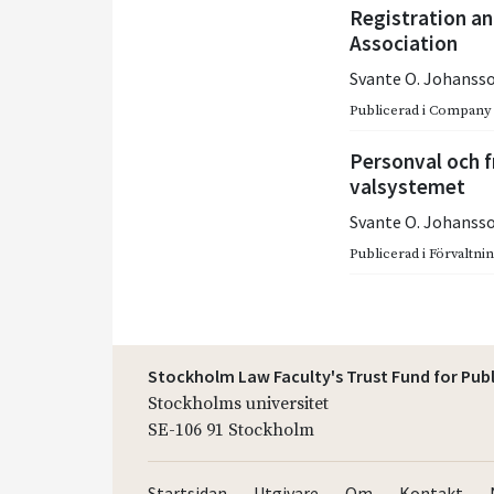
Registration an
Association
Svante O. Johanss
Publicerad i
Company
Personval och f
valsystemet
Svante O. Johanss
Publicerad i
Förvaltning
Stockholm Law Faculty's Trust Fund for Pub
Stockholms universitet
SE-106 91 Stockholm
Startsidan
Utgivare
Om
Kontakt