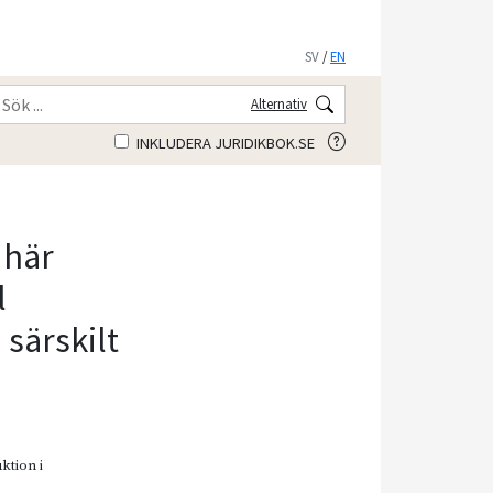
SV
/
EN
Alternativ
INKLUDERA JURIDIKBOK.SE
 här
l
 särskilt
uktion i