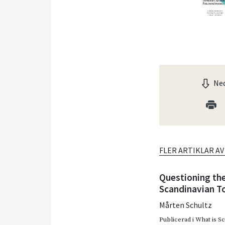
Ned
FLER ARTIKLAR A
Questioning th
Scandinavian T
Mårten Schultz
Publicerad i
What is S