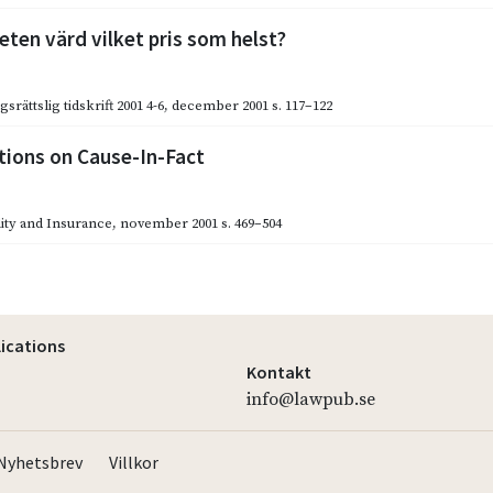
eten värd vilket pris som helst?
srättslig tidskrift 2001 4-6
,
december 2001
s. 117–122
tions on Cause-In-Fact
lity and Insurance
,
november 2001
s. 469–504
lications
Kontakt
info@lawpub.se
Nyhetsbrev
Villkor