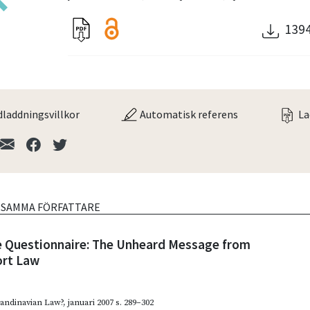
139
laddningsvillkor
Automatisk referens
La
V SAMMA FÖRFATTARE
e Questionnaire: The Unheard Message from
ort Law
candinavian Law?
,
januari 2007
s. 289–302