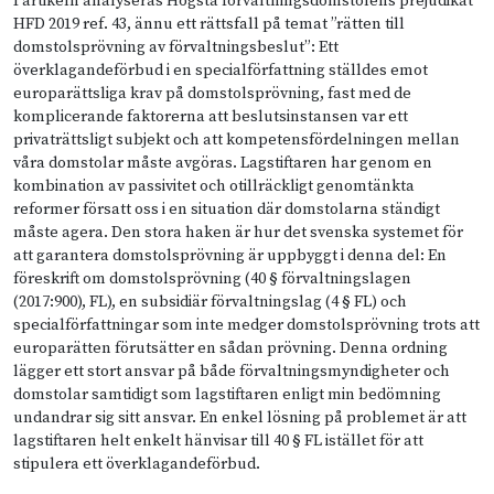
I artikeln analyseras Högsta förvaltningsdomstolens prejudikat
HFD 2019 ref. 43, ännu ett rättsfall på temat ”rätten till
domstolsprövning av förvaltningsbeslut”: Ett
överklagandeförbud i en specialförfattning ställdes emot
europarättsliga krav på domstolsprövning, fast med de
komplicerande faktorerna att beslutsinstansen var ett
privaträttsligt subjekt och att kompetensfördelningen mellan
våra domstolar måste avgöras. Lagstiftaren har genom en
kombination av passivitet och otillräckligt genomtänkta
reformer försatt oss i en situation där domstolarna ständigt
måste agera. Den stora haken är hur det svenska systemet för
att garantera domstolsprövning är uppbyggt i denna del: En
föreskrift om domstolsprövning (40 § förvaltningslagen
(2017:900), FL), en subsidiär förvaltningslag (4 § FL) och
specialförfattningar som inte medger domstolsprövning trots att
europarätten förutsätter en sådan prövning. Denna ordning
lägger ett stort ansvar på både förvaltningsmyndigheter och
domstolar samtidigt som lagstiftaren enligt min bedömning
undandrar sig sitt ansvar. En enkel lösning på problemet är att
lagstiftaren helt enkelt hänvisar till 40 § FL istället för att
stipulera ett överklagandeförbud.