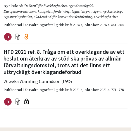
Nyckelord:
”ribban” för överklagbarhet
,
egendomsskydd
,
Europakonventionen
,
kompetensfördelning
,
legalitetsprincipen
,
nyckelbiotop
,
registreringsbeslut
,
skadestånd för konventionskränkning
,
Överklagbarhet
Publicerad i
Förvaltningsrättslig tidskrift 2025 4
,
oktober 2025
s. 541–564
HFD 2021 ref. 8. Fråga om ett överklagande av ett
beslut om återkrav av stöd ska prövas av allmän
förvaltningsdomstol, trots att det finns ett
uttryckligt överklagandeförbud
Wiweka Warnling Conradson
(1952)
Publicerad i
Förvaltningsrättslig tidskrift 2021 4
,
oktober 2021
s. 771–778