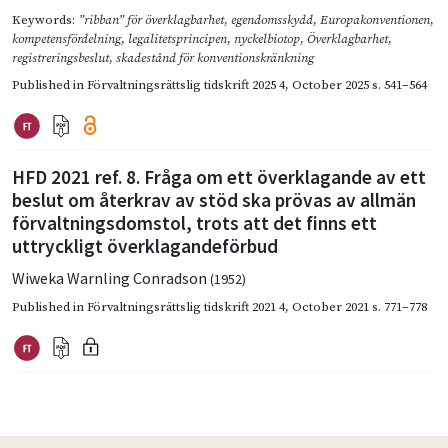
Keywords:
”ribban” för överklagbarhet
,
egendomsskydd
,
Europakonventionen
,
kompetensfördelning
,
legalitetsprincipen
,
nyckelbiotop
,
Överklagbarhet
,
registreringsbeslut
,
skadestånd för konventionskränkning
Published in
Förvaltningsrättslig tidskrift 2025 4
,
October 2025
s. 541–564
HFD 2021 ref. 8. Fråga om ett överklagande av ett
beslut om återkrav av stöd ska prövas av allmän
förvaltningsdomstol, trots att det finns ett
uttryckligt överklagandeförbud
Wiweka Warnling Conradson
(1952)
Published in
Förvaltningsrättslig tidskrift 2021 4
,
October 2021
s. 771–778