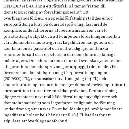
I artikeln analyseras Högsta förvaltningsdomstolens prejudikat
HFD 2019 ref. 43, ännu ett rättsfall på temat ”rätten till
domstolsprövning av förvaltningsbeslut”: Ett
överklagandeförbud i en specialförfattning ställdes emot
europarättsliga krav på domstolsprövning, fast med de
komplicerande faktorerna att beslutsinstansen var ett
privaträttsligt subjekt och att kompetensfördelningen mellan
våra domstolar måste avgöras. Lagstiftaren har genom en
kombination av passivitet och otillräckligt genomtänkta
reformer försatt oss i en situation där domstolarna ständigt
måste agera. Den stora haken är hur det svenska systemet för
att garantera domstolsprövning är uppbyggt i denna del: En
föreskrift om domstolsprövning (40 § förvaltningslagen
(2017:900), FL), en subsidiär förvaltningslag (4 § FL) och
specialförfattningar som inte medger domstolsprövning trots att
europarätten förutsätter en sådan prövning. Denna ordning
lägger ett stort ansvar på både förvaltningsmyndigheter och
domstolar samtidigt som lagstiftaren enligt min bedömning
undandrar sig sitt ansvar. En enkel lösning på problemet är att
lagstiftaren helt enkelt hänvisar till 40 § FL istället för att
stipulera ett överklagandeförbud.