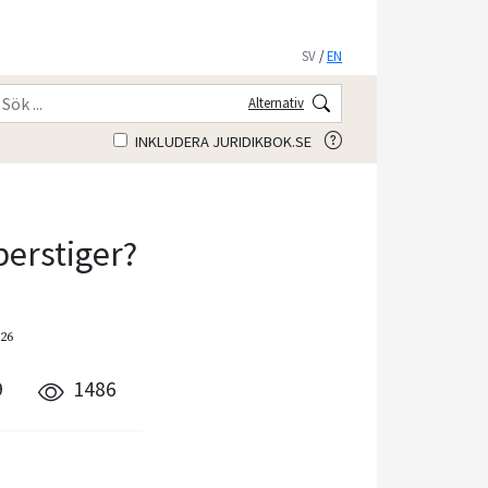
SV
/
EN
Alternativ
INKLUDERA JURIDIKBOK.SE
perstiger?
126
9
1486