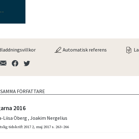
laddningsvillkor
Automatisk referens
La
V SAMMA FÖRFATTARE
arna 2016
a-Liisa Öberg
,
Joakim Nergelius
slig tidskrift 2017 2
,
maj 2017
s. 263–266