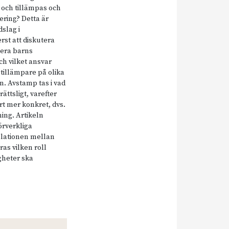
 och tillämpas och
mering? Detta är
slag i
erst att diskutera
tera barns
och vilket ansvar
stillämpare på olika
en. Avstamp tas i vad
ttsligt, varefter
rt mer konkret, dvs.
ning. Artikeln
örverkliga
elationen mellan
ras vilken roll
gheter ska