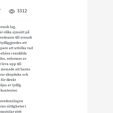
7
3312
vensk lag.
r olika synsätt på
ntionen till svensk
tydliggjordes att
pare att uttolka vad
ebära i enskilda
 dvs. reformer av
 leva upp till
 menade att barns
var skeptiska och
för direkt
ljas av tydlig
h kontexter.
nventionslagen
rns rättigheter i
omstolar givit