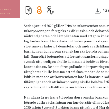
43
Sedan januari 2020 gäller FN:s barnkonvention som s
Inkorporeringen föregicks av diskussion och debatt dä
nödvändigheten och lämpligheten med att göra konve
lag fördes fram. I förarbeten till inkorporeringslagen 
stort ansvar lades på domstolar och andra rättstilläm
barnkonventionen som svensk lag ska betyda och inn
fall. Samtidigt betonades att fortsatt transformering,
svensk rätt, troligen skulle komma att behövas för att
konventionen. De som förespråkade inkorporeringen
rättigheter skulle komma att stärkas, medan de som 
kritiska menade att konventionen inte är konstruerad 
tillämplighet och att inkorporering skulle behöva åtfö
vägledning till rättstillämparen i olika situationer oc
När några år nu har gått sedan den svenska barnko
började gälla väcks frågan om hur det står till med ba
2020-talets Sverige? Stärktes barns rättigheter? Har d