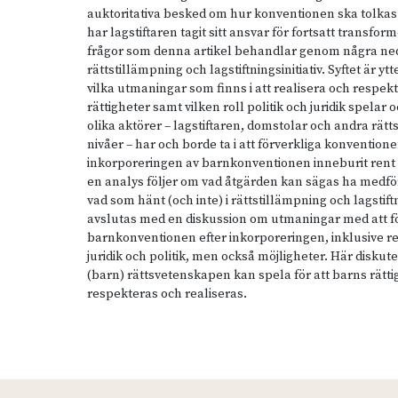
auktoritativa besked om hur konventionen ska tolkas
har lagstiftaren tagit sitt ansvar för fortsatt transfor
frågor som denna artikel behandlar genom några ned
rättstillämpning och lagstiftningsinitiativ. Syftet är ytt
vilka utmaningar som finns i att realisera och respek
rättigheter samt vilken roll politik och juridik spelar 
olika aktörer – lagstiftaren, domstolar och andra rätt
nivåer – har och borde ta i att förverkliga konvention
inkorporeringen av barnkonventionen inneburit rent rä
en analys följer om vad åtgärden kan sägas ha medfö
vad som hänt (och inte) i rättstillämpning och lagstift
avslutas med en diskussion om utmaningar med att f
barnkonventionen efter inkorporeringen, inklusive r
juridik och politik, men också möjligheter. Här diskute
(barn) rättsvetenskapen kan spela för att barns rätti
respekteras och realiseras.