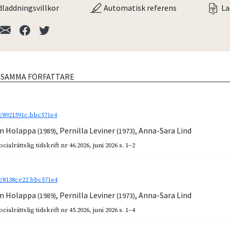
laddningsvillkor
Automatisk referens
La
V SAMMA FÖRFATTARE
92/8921591c.bbc571e4
m Holappa
,
Pernilla Leviner
,
Anna-Sara Lind
(1989)
(1973)
cialrättslig tidskrift nr 46.2026
,
juni 2026
s. 1–2
92/8138ce22.bbc571e4
m Holappa
,
Pernilla Leviner
,
Anna-Sara Lind
(1989)
(1973)
cialrättslig tidskrift nr 45.2026
,
juni 2026
s. 1–4