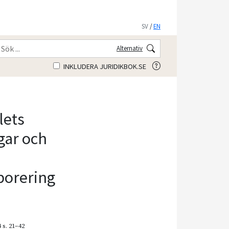
SV
/
EN
Alternativ
INKLUDERA JURIDIKBOK.SE
lets
gar och
porering
4
s. 21–42