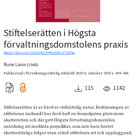
Stiftelserätten i Högsta
förvaltningsdomstolens praxis
https://doi.org/10.53292/299f1428.e1721f9a
Rune Lavin
(1940)
Publicerad i
Förvaltningsrättslig tidskrift 2025 4
,
oktober 2025
s. 493–506
115
1142
Stiftelserätten är av hävd av civilrättslig natur. Bedömningen av
stiftelsens ändamål har dock haft en framskjuten plats inom
skatterätten och där gett Högsta förvaltningsdomstolen
anledning att meddela prejudikat, som inte bara berört
skatterättsliga frågor utan också stiftelsers art och uppbyggnad.