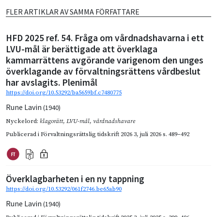
FLER ARTIKLAR AV SAMMA FÖRFATTARE
HFD 2025 ref. 54. Fråga om vårdnadshavarna i ett
LVU-mål är berättigade att överklaga
kammarrättens avgörande varigenom den unges
överklagande av förvaltningsrättens vårdbeslut
har avslagits. Plenimål
https://doi.org/10.53292/ba5659bf.c7480775
Rune Lavin
(1940)
Nyckelord:
klagorätt
,
LVU-mål
,
vårdnadshavare
Publicerad i
Förvaltningsrättslig tidskrift 2026 3
,
juli 2026
s. 489–492
Överklagbarheten i en ny tappning
https://doi.org/10.53292/061f2746.be65ab90
Rune Lavin
(1940)