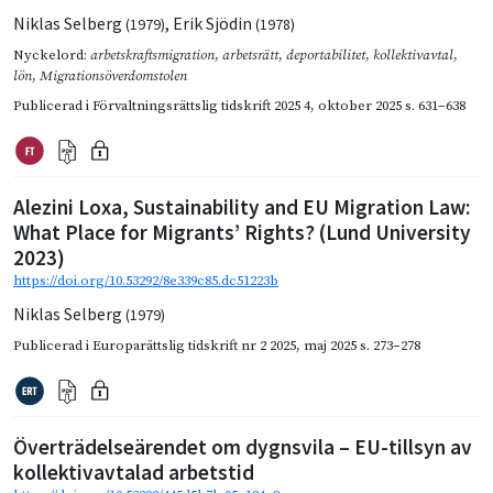
Niklas Selberg
,
Erik Sjödin
(1979)
(1978)
Nyckelord:
arbetskraftsmigration
,
arbetsrätt
,
deportabilitet
,
kollektivavtal
,
lön
,
Migrationsöverdomstolen
Publicerad i
Förvaltningsrättslig tidskrift 2025 4
,
oktober 2025
s. 631–638
Alezini Loxa, Sustainability and EU Migration Law:
What Place for Migrants’ Rights? (Lund University
2023)
https://doi.org/10.53292/8e339c85.dc51223b
Niklas Selberg
(1979)
Publicerad i
Europarättslig tidskrift nr 2 2025
,
maj 2025
s. 273–278
Överträdelseärendet om dygnsvila – EU-tillsyn av
kollektivavtalad arbetstid