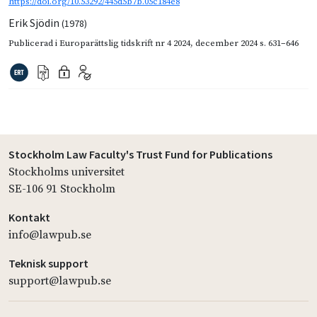
https://doi.org/10.53292/445d5b7b.05c184e8
Erik Sjödin
(1978)
Publicerad i
Europarättslig tidskrift nr 4 2024
,
december 2024
s. 631–646
Stockholm Law Faculty's Trust Fund for Publications
Stockholms universitet
SE-106 91 Stockholm
Kontakt
info@lawpub.se
Teknisk support
support@lawpub.se