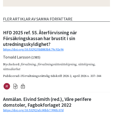
FLER ARTIKLAR AV SAMMA FÖRFATTARE
HFD 2025 ref. 55. Återförvisning när
Försäkringskassan har brustit i sin
utredningsskyldighet?
https://doi.org/10.53292/fdd883b8.79c92e96
Torvald Larsson
(1985)
Nyckelord:
förvaltning
,
förvaltningsrättsrättskipning
,
rättskipning
,
rättssäkerhet
Publicerad i
Förvaltningsrättslig tidskrift 2026 2
,
april 2026
s. 337–344
Anmälan. Eivind Smith (red.), Våre perifere
domstoler, Fagbokforlaget 2022
https://doi.org/10.53292/afc00bb7.990fc07d