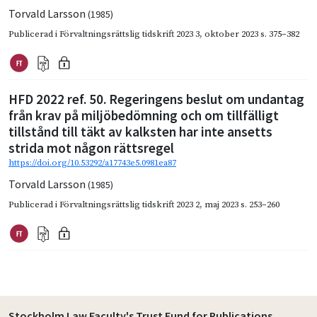
Torvald Larsson
(1985)
Publicerad i
Förvaltningsrättslig tidskrift 2023 3
,
oktober 2023
s. 375–382
HFD 2022 ref. 50. Regeringens beslut om undantag
från krav på miljöbedömning och om tillfälligt
tillstånd till täkt av kalksten har inte ansetts
strida mot någon rättsregel
https://doi.org/10.53292/a17743e5.0981ea87
Torvald Larsson
(1985)
Publicerad i
Förvaltningsrättslig tidskrift 2023 2
,
maj 2023
s. 253–260
Stockholm Law Faculty's Trust Fund for Publications