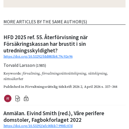
MORE ARTICLES BY THE SAME AUTHOR(S)
HFD 2025 ref. 55. Återförvisning när
Försäkringskassan har brustit i sin
utredningsskyldighet?
https://doi.org/10.53292/fdd883b8.79c92e96
Torvald Larsson
(1985)
Keywords:
förvaltning
,
förvaltningsrättsrättskipning
,
rättskipning
,
rättssäkerhet
Published in
Förvaltningsrättslig tidskrift 2026 2
,
April 2026
s. 337–344
Anmälan. Eivind Smith (red.), Våre perifere
domstoler, Fagbokforlaget 2022
https://doi.org/10.53292/afc00bb7.990fc07d