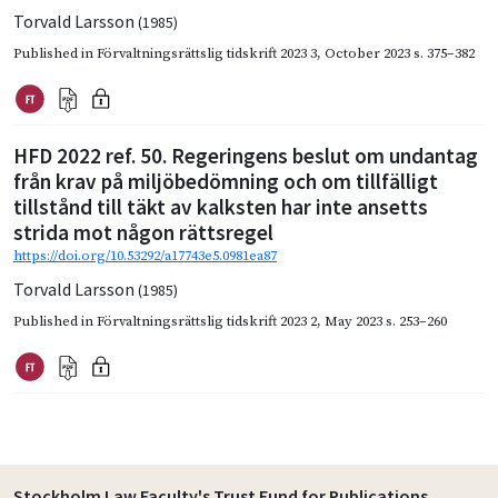
Torvald Larsson
(1985)
Published in
Förvaltningsrättslig tidskrift 2023 3
,
October 2023
s. 375–382
HFD 2022 ref. 50. Regeringens beslut om undantag
från krav på miljöbedömning och om tillfälligt
tillstånd till täkt av kalksten har inte ansetts
strida mot någon rättsregel
https://doi.org/10.53292/a17743e5.0981ea87
Torvald Larsson
(1985)
Published in
Förvaltningsrättslig tidskrift 2023 2
,
May 2023
s. 253–260
Stockholm Law Faculty's Trust Fund for Publications