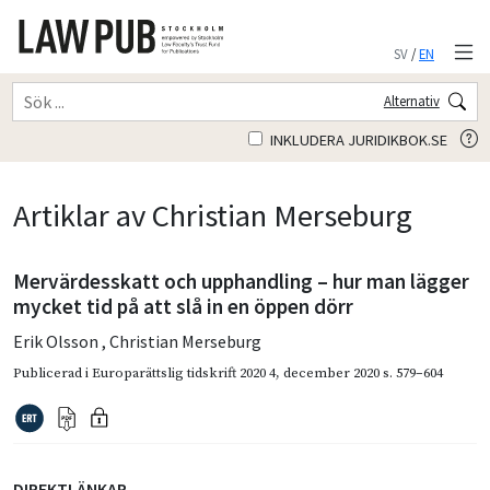
SV
/
EN
Alternativ
INKLUDERA JURIDIKBOK.SE
Artiklar av Christian Merseburg
Mervärdesskatt och upphandling – hur man lägger
mycket tid på att slå in en öppen dörr
Erik Olsson
,
Christian Merseburg
Publicerad i
Europarättslig tidskrift 2020 4
,
december 2020
s. 579–604
DIREKTLÄNKAR