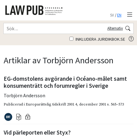
SV
/
EN
Alternativ
INKLUDERA JURIDIKBOK.SE
Artiklar av Torbjörn Andersson
EG-domstolens avgörande i Océano-målet samt
konsumenträtt och forumregler i Sverige
Torbjörn Andersson
Publicerad i
Europarättslig tidskrift 2001 4
,
december 2001
s. 565–573
Vid pärleporten eller Styx?