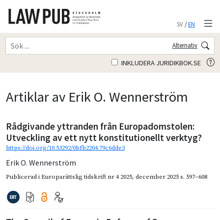
SV
/
EN
Alternativ
INKLUDERA JURIDIKBOK.SE
Artiklar av Erik O. Wennerström
Rådgivande yttranden från Europadomstolen:
Utveckling av ett nytt konstitutionellt verktyg?
https://doi.org/10.53292/0bfb2204.79c6dde3
Erik O. Wennerström
Publicerad i
Europarättslig tidskrift nr 4 2025
,
december 2025
s. 597–608