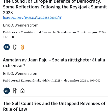
The Council of Europe in Defence of Democracy.
Some Reflections Following the Reykjavik Summit
2023
https://doi.org/10.53292/7241d855.da987f9f
Erik O. Wennerström
Publicerad i
Constitutional Law in the Scandinavian Countries
,
juni 2024
s.
117–138
Anmälan av Jaan Paju – Sociala rättigheter åt alla
och envar?
Erik O. Wennerström
Publicerad i
Europarättslig tidskrift 2021 4
,
december 2021
s. 699–702
The Gulf Countries and the Untapped Revenues of
Rule of Law