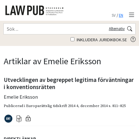
SV
/
EN
Alternativ
INKLUDERA JURIDIKBOK.SE
Artiklar av Emelie Eriksson
Utvecklingen av begreppet legitima förväntningar
i konventionsrätten
Emelie Eriksson
Publicerad i
Europarättslig tidskrift 2014 4
,
december 2014
s. 811–825
DIREKTLÄNKAR