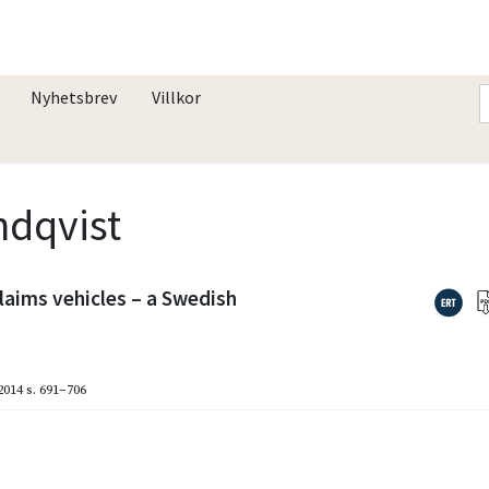
Nyhetsbrev
Villkor
ndqvist
laims vehicles – a Swedish
2014
s. 691–706