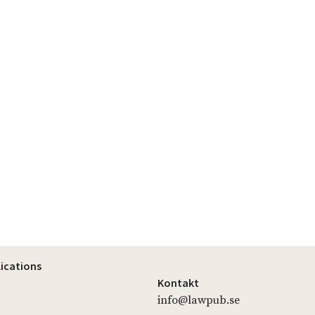
lications
Kontakt
info@lawpub.se