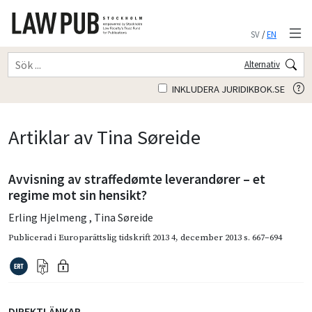
SV
/
EN
Alternativ
INKLUDERA JURIDIKBOK.SE
Artiklar av Tina Søreide
Avvisning av straffedømte leverandører – et
regime mot sin hensikt?
Erling Hjelmeng
,
Tina Søreide
Publicerad i
Europarättslig tidskrift 2013 4
,
december 2013
s. 667–694
DIREKTLÄNKAR