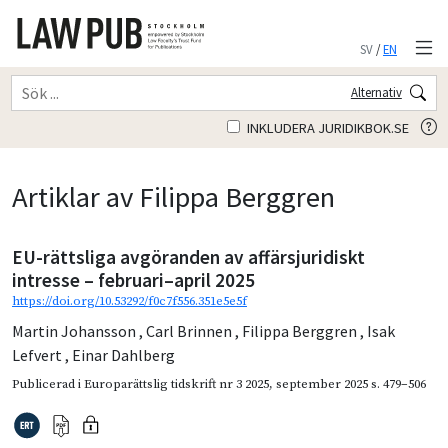
SV
/
EN
Alternativ
INKLUDERA JURIDIKBOK.SE
Artiklar av Filippa Berggren
EU-rättsliga avgöranden av affärsjuridiskt
intresse – februari–april 2025
https://doi.org/10.53292/f0c7f556.351e5e5f
Martin Johansson
,
Carl Brinnen
,
Filippa Berggren
,
Isak
Lefvert
,
Einar Dahlberg
Publicerad i
Europarättslig tidskrift nr 3 2025
,
september 2025
s. 479–506