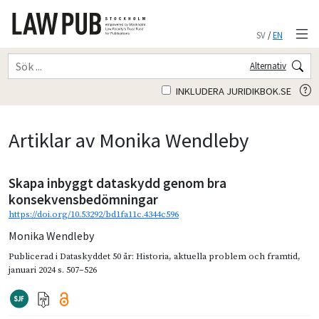
SV
/
EN
Alternativ
INKLUDERA JURIDIKBOK.SE
Artiklar av Monika Wendleby
Skapa inbyggt dataskydd genom bra
konsekvensbedömningar
https://doi.org/10.53292/bd1fa11c.4344c596
Monika Wendleby
Publicerad i
Dataskyddet 50 år: Historia, aktuella problem och framtid
,
januari 2024
s. 507–526