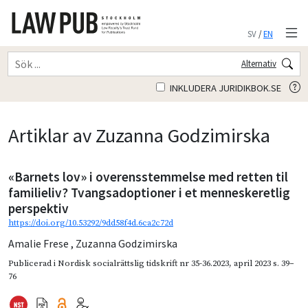
SV
/
EN
Alternativ
INKLUDERA JURIDIKBOK.SE
Artiklar av Zuzanna Godzimirska
«Barnets lov» i overensstemmelse med retten til
familieliv? Tvangsadoptioner i et menneskeretlig
perspektiv
https://doi.org/10.53292/9dd58f4d.6ca2c72d
Amalie Frese
,
Zuzanna Godzimirska
Publicerad i
Nordisk socialrättslig tidskrift nr 35-36.2023
,
april 2023
s. 39–
76