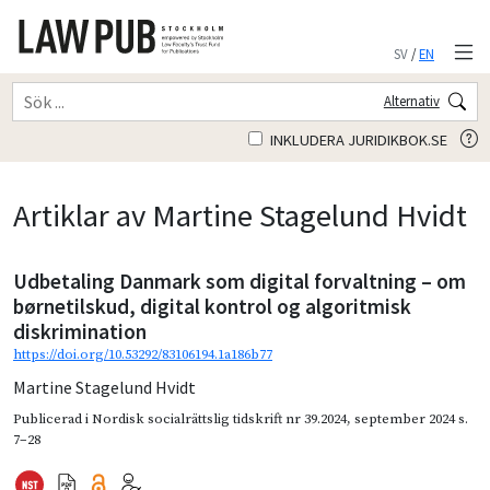
SV
/
EN
Alternativ
INKLUDERA JURIDIKBOK.SE
Artiklar av Martine Stagelund Hvidt
Udbetaling Danmark som digital forvaltning – om
børnetilskud, digital kontrol og algoritmisk
diskrimination
https://doi.org/10.53292/83106194.1a186b77
Martine Stagelund Hvidt
Publicerad i
Nordisk socialrättslig tidskrift nr 39.2024
,
september 2024
s.
7–28