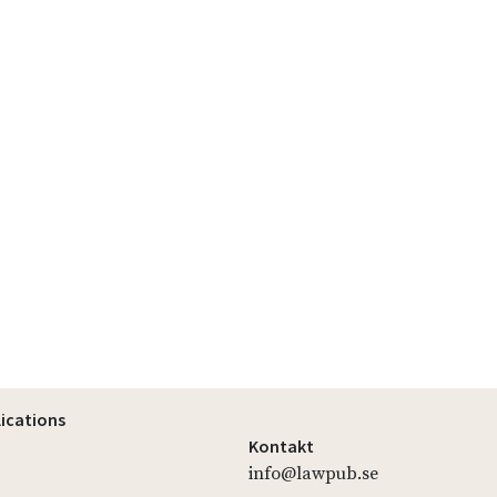
lications
Kontakt
info@lawpub.se