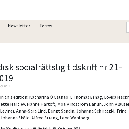
Newsletter
Terms
isk socialrättslig tidskrift nr 21–
2019
29-05-1
in this edition:
Katharina Ó Cathaoir
,
Thomas Erhag
,
Lovisa Häck
ette Hartlev
,
Hanne Hartoft
,
Moa Kindström Dahlin
,
John Klause
 Leviner
,
Anna-Sara Lind
,
Bengt Sandin
,
Johanna Schiratzki
,
Trine
,
Johanna Sköld
,
Alfred Streng
,
Lena Wahlberg
d by
Nordisk socialrättslig tidskrift
, October 2019