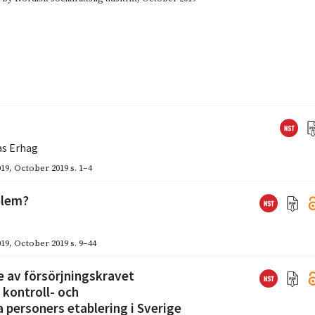
s Erhag
019
,
October 2019
s. 1–4
blem?
019
,
October 2019
s. 9–44
ie av försörjningskravet
 kontroll- och
personers etablering i Sverige