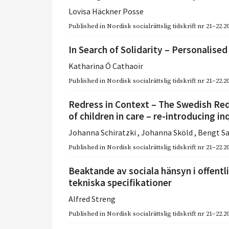
Lovisa Häckner Posse
Published in
Nordisk socialrättslig tidskrift nr 21–22.2
In Search of Solidarity – Personalise
Katharina Ó Cathaoir
Published in
Nordisk socialrättslig tidskrift nr 21–22.2
Redress in Context – The Swedish Red
of children in care – re-introducing in
Johanna Schiratzki
,
Johanna Sköld
,
Bengt S
Published in
Nordisk socialrättslig tidskrift nr 21–22.2
Beaktande av sociala hänsyn i offentli
tekniska specifikationer
Alfred Streng
Published in
Nordisk socialrättslig tidskrift nr 21–22.2