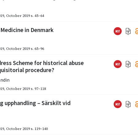
019
,
October 2019
s. 45–64
d Medicine in Denmark
019
,
October 2019
s. 65–96
ress Scheme for historical abuse
quisitorial procedure?
andin
019
,
October 2019
s. 97–118
g upphandling – Särskilt vid
019
,
October 2019
s. 119–140