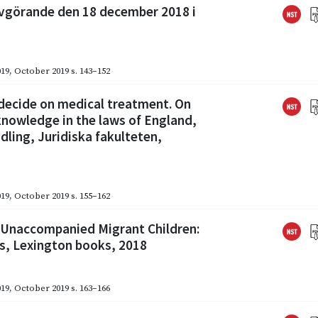
vgörande den 18 december 2018 i
019
,
October 2019
s. 143–152
 decide on medical treatment. On
knowledge in the laws of England,
ling, Juridiska fakulteten,
019
,
October 2019
s. 155–162
), Unaccompanied Migrant Children:
es, Lexington books, 2018
019
,
October 2019
s. 163–166