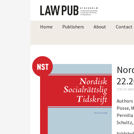
Home
Publishers
About
Contact
Nord
22.
978-91-889
Authors 
Posse
,
M
Pernilla
Schultz
Publishe