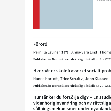
Förord
Pernilla Leviner
,
Anna-Sara Lind
,
Thoma
(1973)
Published in
Nordisk socialrättslig tidskrift nr 21–22.2
Hvornår er skolefravær etsocialt pro
Hanne Hartoft
,
Trine Schultz
,
John Klausen
Published in
Nordisk socialrättslig tidskrift nr 21–22.2
Hur tänker du försörja dig? – En stud
vidanhöriginvandring och av rättsliga
sållningsmekanismer under nyanlända 