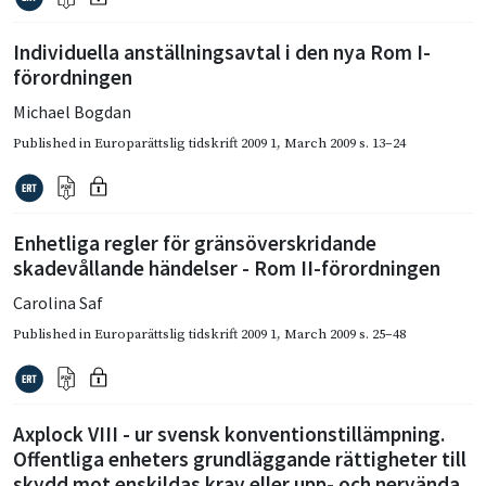
Individuella anställningsavtal i den nya Rom I-
förordningen
Michael Bogdan
Published in
Europarättslig tidskrift 2009 1
,
March 2009
s. 13–24
Enhetliga regler för gränsöverskridande
skadevållande händelser - Rom II-förordningen
Carolina Saf
Published in
Europarättslig tidskrift 2009 1
,
March 2009
s. 25–48
Axplock VIII - ur svensk konventionstillämpning.
Offentliga enheters grundläggande rättigheter till
skydd mot enskildas krav eller upp- och nervända