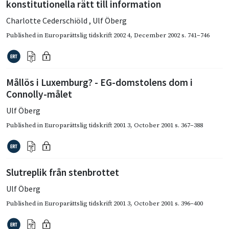
konstitutionella rätt till information
Charlotte Cederschiöld
,
Ulf Öberg
Published in
Europarättslig tidskrift 2002 4
,
December 2002
s. 741–746
Mållös i Luxemburg? - EG-domstolens dom i
Connolly-målet
Ulf Öberg
Published in
Europarättslig tidskrift 2001 3
,
October 2001
s. 367–388
Slutreplik från stenbrottet
Ulf Öberg
Published in
Europarättslig tidskrift 2001 3
,
October 2001
s. 396–400