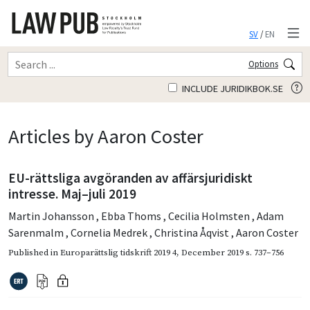
SV
/
EN
Options
INCLUDE JURIDIKBOK.SE
Articles by Aaron Coster
EU-rättsliga avgöranden av affärsjuridiskt
intresse. Maj–juli 2019
Martin Johansson
,
Ebba Thoms
,
Cecilia Holmsten
,
Adam
Sarenmalm
,
Cornelia Medrek
,
Christina Åqvist
,
Aaron Coster
Published in
Europarättslig tidskrift 2019 4
,
December 2019
s. 737–756