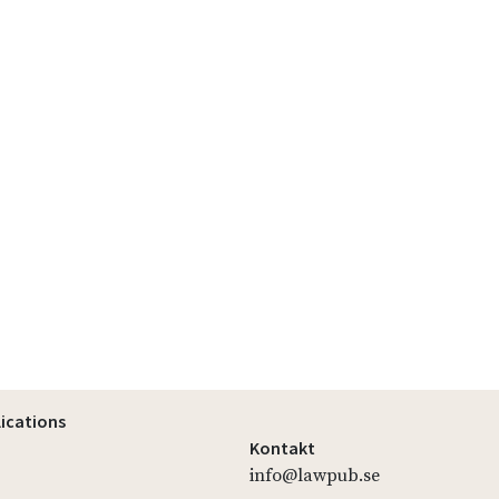
lications
Kontakt
info@lawpub.se