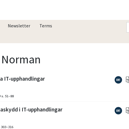
Newsletter
Terms
la Norman
a IT-upphandlingar
9
s. 51–88
askydd i IT-upphandlingar
. 303–316