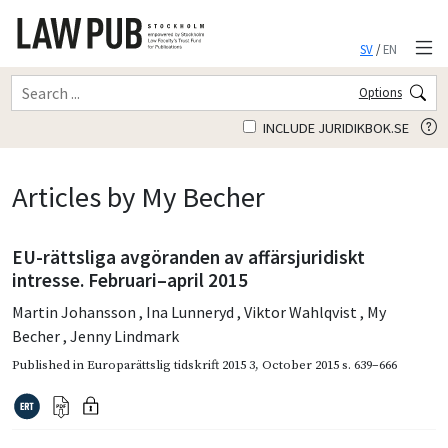
SV
/
EN
Options
INCLUDE JURIDIKBOK.SE
Articles by My Becher
EU-rättsliga avgöranden av affärsjuridiskt
intresse. Februari–april 2015
Martin Johansson
,
Ina Lunneryd
,
Viktor Wahlqvist
,
My
Becher
,
Jenny Lindmark
Published in
Europarättslig tidskrift 2015 3
,
October 2015
s. 639–666