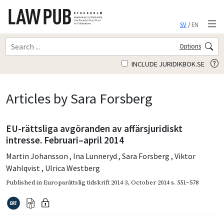
SV
/
EN
Options
INCLUDE JURIDIKBOK.SE
Articles by Sara Forsberg
EU-rättsliga avgöranden av affärsjuridiskt
intresse. Februari–april 2014
Martin Johansson
,
Ina Lunneryd
,
Sara Forsberg
,
Viktor
Wahlqvist
,
Ulrica Westberg
Published in
Europarättslig tidskrift 2014 3
,
October 2014
s. 551–578