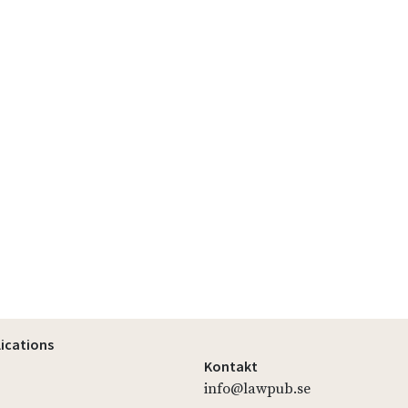
lications
Kontakt
info@lawpub.se