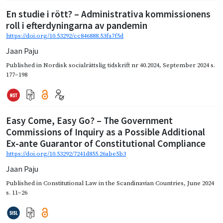
En studie i rött? – Administrativa kommissionens
roll i efterdyningarna av pandemin
https://doi.org/10.53292/cc846888.53fa7f5d
Jaan Paju
Published in
Nordisk socialrättslig tidskrift nr 40.2024
,
September 2024
s.
177–198
Easy Come, Easy Go? – The Government
Commissions of Inquiry as a Possible Additional
Ex-ante Guarantor of Constitutional Compliance
https://doi.org/10.53292/7241d855.26abe5b3
Jaan Paju
Published in
Constitutional Law in the Scandinavian Countries
,
June 2024
s. 11–26