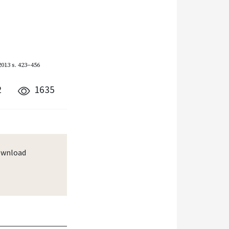
013
s. 423–456
2
1635
wnload