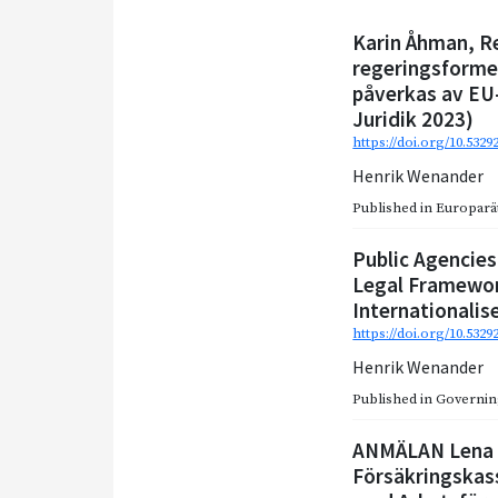
Karin Åhman, R
regeringsforme
påverkas av EU
Juridik 2023)
https://doi.org/10.532
Henrik Wenander
Published in
Europarätt
Public Agencies
Legal Framewor
Internationalis
https://doi.org/10.5329
Henrik Wenander
Published in
Governin
ANMÄLAN Lena E
Försäkringskass