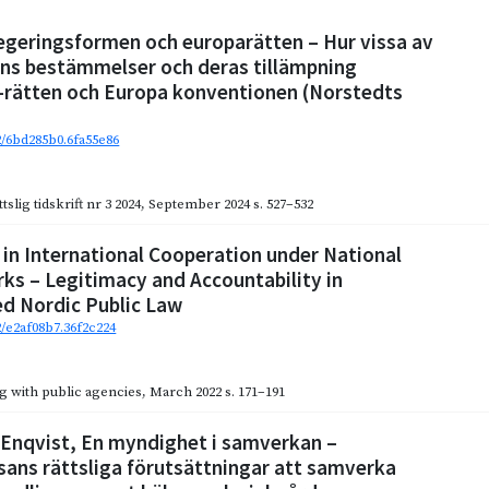
egeringsformen och europarätten – Hur vissa av
ns bestämmelser och deras tillämpning
-rätten och Europa konventionen (Norstedts
92/6bd285b0.6fa55e86
slig tidskrift nr 3 2024
,
September 2024
s. 527–532
 in International Cooperation under National
ks – Legitimacy and Accountability in
ed Nordic Public Law
2/e2af08b7.36f2c224
g with public agencies
,
March 2022
s. 171–191
nqvist, En myndighet i samverkan –
ans rättsliga förutsättningar att samverka