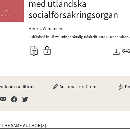
med utländska
socialförsäkringsorgan
Henrik Wenander
Published in
Förvaltningsrättslig tidskrift 2013 4
,
December 2
64
nload conditions
Automatic reference
Do
Y THE SAME AUTHOR(S)