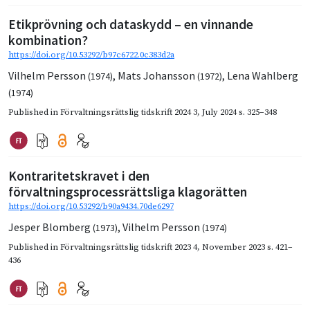
Etikprövning och dataskydd – en vinnande
kombination?
https://doi.org/10.53292/b97c6722.0c383d2a
Vilhelm Persson
,
Mats Johansson
,
Lena Wahlberg
(1974)
(1972)
(1974)
Published in
Förvaltningsrättslig tidskrift 2024 3
,
July 2024
s. 325–348
Kontraritetskravet i den
förvaltningsprocessrättsliga klagorätten
https://doi.org/10.53292/b90a9434.70de6297
Jesper Blomberg
,
Vilhelm Persson
(1973)
(1974)
Published in
Förvaltningsrättslig tidskrift 2023 4
,
November 2023
s. 421–
436