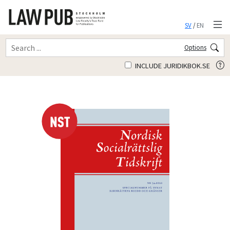
SV
/
EN
Options
INCLUDE JURIDIKBOK.SE