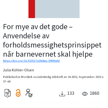
For mye av det gode –
Anvendelse av
forholdsmessighetsprinsippet
når barnevernet skal hjelpe
https://doi.org/10.53292/7a2068ae.59896a82
Julia Köhler-Olsen
Published in
Nordisk socialrättslig tidskrift nr 34.2022
,
September 2022
s.
37–68
133
1860