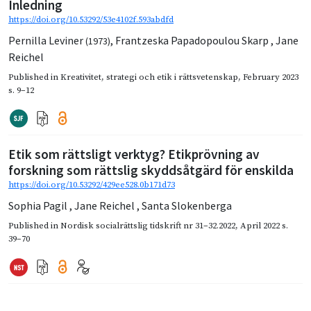
Inledning
https://doi.org/10.53292/53e4102f.593abdfd
Pernilla Leviner
,
Frantzeska Papadopoulou Skarp
,
Jane
(1973)
Reichel
Published in
Kreativitet, strategi och etik i rättsvetenskap
,
February 2023
s. 9–12
Etik som rättsligt verktyg? Etikprövning av
forskning som rättslig skyddsåtgärd för enskilda
https://doi.org/10.53292/429ee528.0b171d73
Sophia Pagil
,
Jane Reichel
,
Santa Slokenberga
Published in
Nordisk socialrättslig tidskrift nr 31–32.2022
,
April 2022
s.
39–70