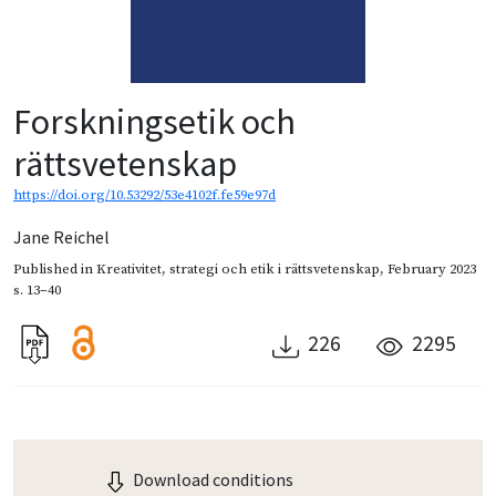
Forskningsetik och
rättsvetenskap
https://doi.org/10.53292/53e4102f.fe59e97d
Jane Reichel
Published in
Kreativitet, strategi och etik i rättsvetenskap
,
February 2023
s. 13–40
226
2295
Download conditions