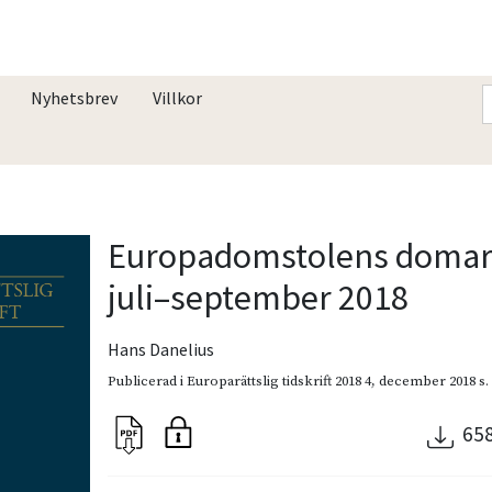
Nyhetsbrev
Villkor
Europadomstolens domar
juli–september 2018
Hans Danelius
Publicerad i
Europarättslig tidskrift 2018 4
,
december 2018
s.
65