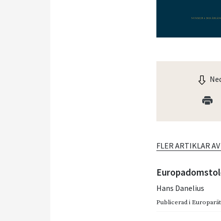
Ned
FLER ARTIKLAR A
Europadomstole
Hans Danelius
Publicerad i
Europarätt