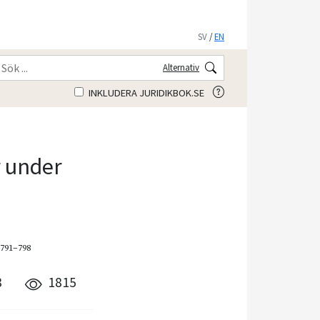
SV
/
EN
Alternativ
INKLUDERA JURIDIKBOK.SE
 under
 791–798
8
1815