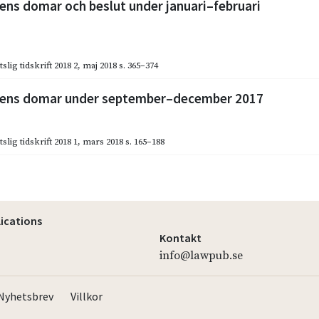
ns domar och beslut under januari–februari
slig tidskrift 2018 2
,
maj 2018
s. 365–374
ens domar under september–december 2017
slig tidskrift 2018 1
,
mars 2018
s. 165–188
lications
Kontakt
info@lawpub.se
Nyhetsbrev
Villkor