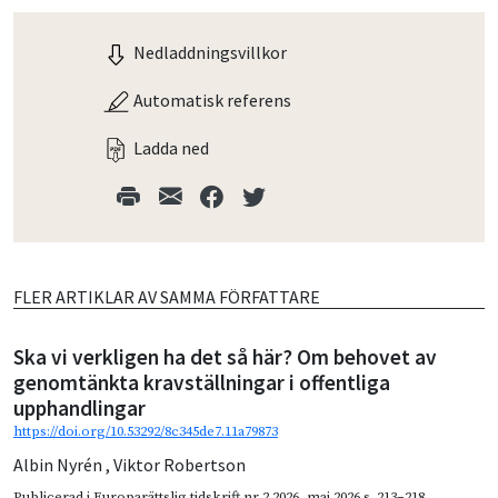
Nedladdningsvillkor
Automatisk referens
Ladda ned
FLER ARTIKLAR AV SAMMA FÖRFATTARE
Ska vi verkligen ha det så här? Om behovet av
genomtänkta kravställningar i offentliga
upphandlingar
https://doi.org/10.53292/8c345de7.11a79873
Albin Nyrén
,
Viktor Robertson
Publicerad i
Europarättslig tidskrift nr 2 2026
,
maj 2026
s. 213–218