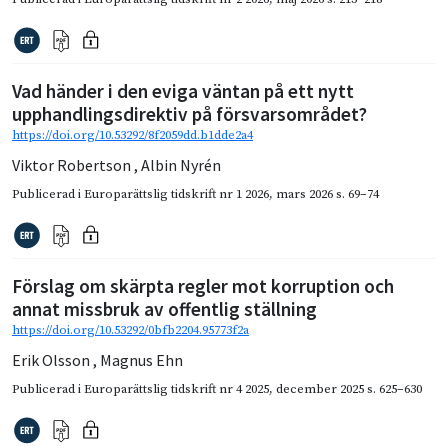
Vad händer i den eviga väntan på ett nytt
upphandlingsdirektiv på försvarsområdet?
https://doi.org/10.53292/8f2059dd.b1dde2a4
Viktor Robertson
,
Albin Nyrén
Publicerad i
Europarättslig tidskrift nr 1 2026
,
mars 2026
s. 69–74
Förslag om skärpta regler mot korruption och
annat missbruk av offentlig ställning
https://doi.org/10.53292/0bfb2204.95773f2a
Erik Olsson
,
Magnus Ehn
Publicerad i
Europarättslig tidskrift nr 4 2025
,
december 2025
s. 625–630