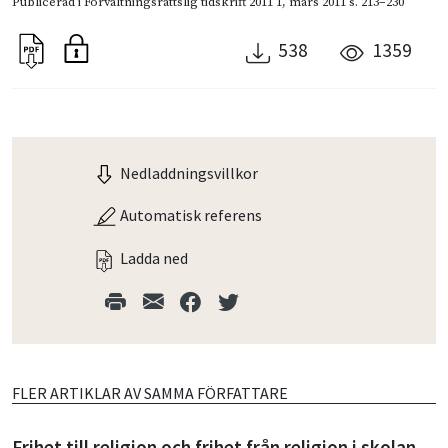
Publicerad i
Förvaltningsrättslig tidskrift 2011 1
,
mars 2011
s. 213–230
538
1359
Nedladdningsvillkor
Automatisk referens
Ladda ned
FLER ARTIKLAR AV SAMMA FÖRFATTARE
Frihet till religion och frihet från religion i skolan –