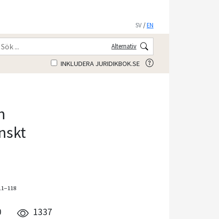
SV
/
EN
Alternativ
INKLUDERA JURIDIKBOK.SE
h
nskt
111–118
0
1337