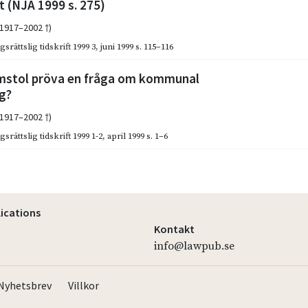
 (NJA 1999 s. 275)
(1917–2002 †)
gsrättslig tidskrift 1999 3
,
juni 1999
s. 115–116
mstol pröva en fråga om kommunal
g?
(1917–2002 †)
srättslig tidskrift 1999 1-2
,
april 1999
s. 1–6
lications
Kontakt
info@lawpub.se
Nyhetsbrev
Villkor