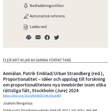
Nedladdningsvillkor
Automatisk referens
Ladda ned
FLER ARTIKLAR AV SAMMA FÖRFATTARE
Anmälan. Patrik Emblad/Urban Strandberg (red.),
Proportionalitet – idéer och uppslag till forskning
om proportionalitetens nya innebörder inom olika
rättsliga fält, Stockholm (Jure) 2024
https://doi.org/10.53292/061f2746.93a3e85f
Joakim Nergelius
Publicerad i
Förvaltningsrättslig tidskrift 2025 3
,
juli 2025
s. 465–468