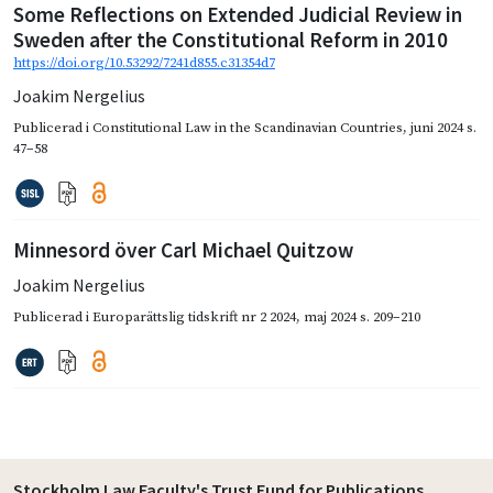
Some Reflections on Extended Judicial Review in
Sweden after the Constitutional Reform in 2010
https://doi.org/10.53292/7241d855.c31354d7
Joakim Nergelius
Publicerad i
Constitutional Law in the Scandinavian Countries
,
juni 2024
s.
47–58
Minnesord över Carl Michael Quitzow
Joakim Nergelius
Publicerad i
Europarättslig tidskrift nr 2 2024
,
maj 2024
s. 209–210
Stockholm Law Faculty's Trust Fund for Publications