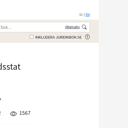
SV
/
EN
Alternativ
INKLUDERA JURIDIKBOK.SE
dsstat
4
2
1567