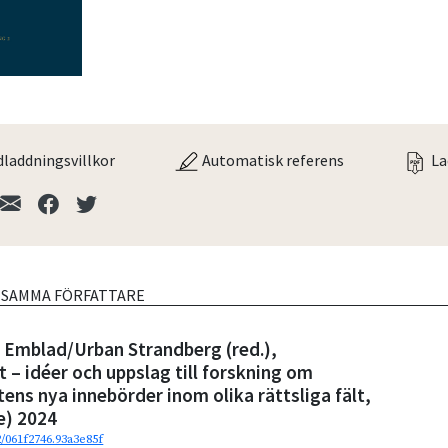
laddningsvillkor
Automatisk referens
La
V SAMMA FÖRFATTARE
 Emblad/Urban Strandberg (red.),
t – idéer och uppslag till forskning om
tens nya innebörder inom olika rättsliga fält,
e) 2024
2/061f2746.93a3e85f