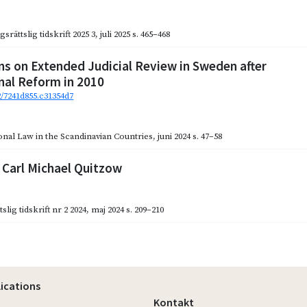
gsrättslig tidskrift 2025 3
,
juli 2025
s. 465–468
s on Extended Judicial Review in Sweden after
nal Reform in 2010
2/7241d855.c31354d7
ional Law in the Scandinavian Countries
,
juni 2024
s. 47–58
 Carl Michael Quitzow
slig tidskrift nr 2 2024
,
maj 2024
s. 209–210
lications
Kontakt