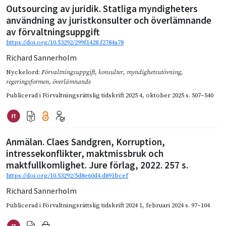
Outsourcing av juridik. Statliga myndigheters
användning av juristkonsulter och överlämnande
av förvaltningsuppgift
https://doi.org/10.53292/299f1428.f2784a78
Richard Sannerholm
Nyckelord:
Förvaltningsuppgift
,
konsulter
,
myndighetsutövning
,
regeringsformen
,
överlämnande
Publicerad i
Förvaltningsrättslig tidskrift 2025 4
,
oktober 2025
s. 507–540
Anmälan. Claes Sandgren, Korruption,
intressekonflikter, maktmissbruk och
maktfullkomlighet. Jure förlag, 2022. 257 s.
https://doi.org/10.53292/5d8e60d4.d891bcef
Richard Sannerholm
Publicerad i
Förvaltningsrättslig tidskrift 2024 1
,
februari 2024
s. 97–104