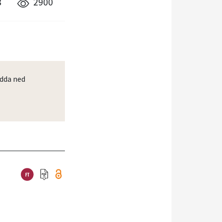
8
2900
dda ned