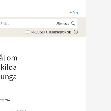
SV
/
EN
Alternativ
INKLUDERA JURIDIKBOK.SE
mål om
skilda
 unga
 239–246