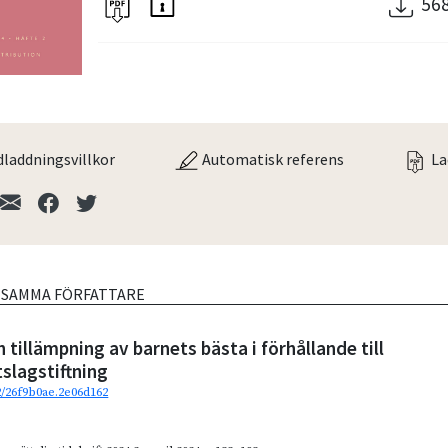
56
laddningsvillkor
Automatisk referens
La
V SAMMA FÖRFATTARE
 tillämpning av barnets bästa i förhållande till
tslagstiftning
92/26f9b0ae.2e06d162