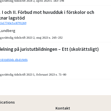
gsrättslig tidskrift 2024 2
,
april 2024
s. 183–198
1 I och II. Förbud mot huvudduk i förskolor och
knar lagstöd
2/a17743e5.e8791269
 Lundberg
gsrättslig tidskrift 2023 2
,
maj 2023
s. 245–252
lning på juristutbildningen – Ett (skolrättsligt)
92/d32dfd4b.dbd150f6
gsrättslig tidskrift 2023 1
,
februari 2023
s. 71–80
lications
Kontakt