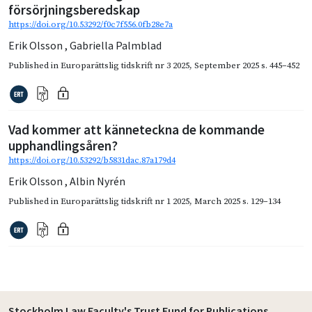
försörjningsberedskap
https://doi.org/10.53292/f0c7f556.0fb28e7a
Erik Olsson
,
Gabriella Palmblad
Published in
Europarättslig tidskrift nr 3 2025
,
September 2025
s. 445–452
Vad kommer att känneteckna de kommande
upphandlingsåren?
https://doi.org/10.53292/b5831dac.87a179d4
Erik Olsson
,
Albin Nyrén
Published in
Europarättslig tidskrift nr 1 2025
,
March 2025
s. 129–134
Stockholm Law Faculty's Trust Fund for Publications