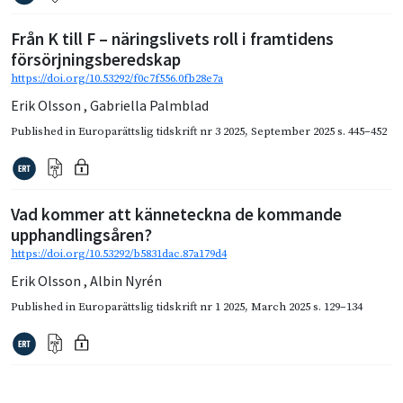
Från K till F – näringslivets roll i framtidens
försörjningsberedskap
https://doi.org/10.53292/f0c7f556.0fb28e7a
Erik Olsson
,
Gabriella Palmblad
Published in
Europarättslig tidskrift nr 3 2025
,
September 2025
s. 445–452
Vad kommer att känneteckna de kommande
upphandlingsåren?
https://doi.org/10.53292/b5831dac.87a179d4
Erik Olsson
,
Albin Nyrén
Published in
Europarättslig tidskrift nr 1 2025
,
March 2025
s. 129–134