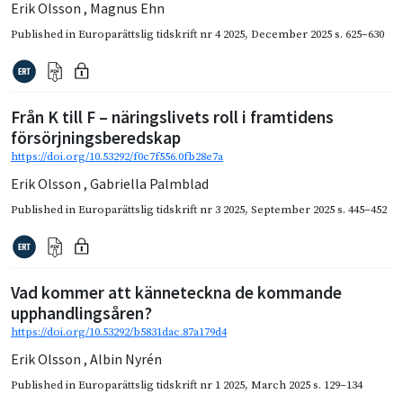
Erik Olsson
,
Magnus Ehn
Published in
Europarättslig tidskrift nr 4 2025
,
December 2025
s. 625–630
Från K till F – näringslivets roll i framtidens
försörjningsberedskap
https://doi.org/10.53292/f0c7f556.0fb28e7a
Erik Olsson
,
Gabriella Palmblad
Published in
Europarättslig tidskrift nr 3 2025
,
September 2025
s. 445–452
Vad kommer att känneteckna de kommande
upphandlingsåren?
https://doi.org/10.53292/b5831dac.87a179d4
Erik Olsson
,
Albin Nyrén
Published in
Europarättslig tidskrift nr 1 2025
,
March 2025
s. 129–134