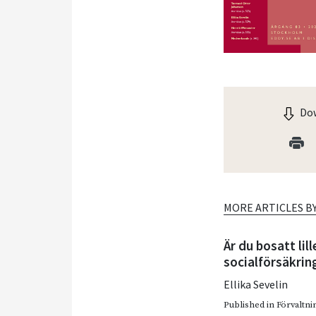
Dow
MORE ARTICLES B
Är du bosatt li
socialförsäkrin
Ellika Sevelin
Published in
Förvaltnin