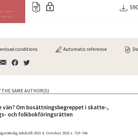
59
nload conditions
Automatic reference
Do
Y THE SAME AUTHOR(S)
lle vän? Om bosättningsbegreppet i skatte-,
gs- och folkbokföringsrätten
gsrättslig tidskrift 2021 4
,
October 2021
s. 723–746