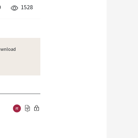
0
1528
wnload