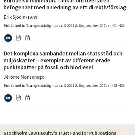
Europeisk minimilön. Tankar om överlåten
befogenhet med anledning av ett direktivförslag
Erik Sjödin
(1978)
Published in
Europarättslig tidskrift 2021 3
,
September 2021
s. 401–422
Det komplexa sambandet mellan statsstöd och
miljöskatter – exemplet av differentierade
punktskatter på fossil och biodiesel
Jérôme Monsenego
Published in
Europarättslig tidskrift 2021 3
,
September 2021
s. 423–436
Stockholm Law Faculty's Trust Fund for Publications